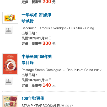
200
定價：新臺幣
元
一
舉
成
名
許
淑
淨
珍
藏
冊
Becoming Famous Overnight－Hus Shu－Ching
出版日期：
民國107年01月26日
300
定價：新臺幣
元
中
華
民
國
1
0
6
年
郵
票
目
錄
Postage Stamp Catalogue － Republic of China 2017
出版日期：
民國107年01月25日
140
定價：新臺幣
元
1
0
6
年
郵
票
冊
STAMP YEARBOOK/ALBUM 2017