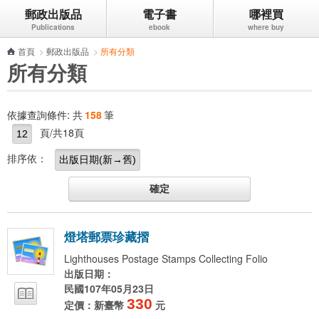
郵政出版品
電子書
哪裡買
跳到主要內容區塊
首頁
>
郵政出版品
>
所有分類
所有分類
依據查詢條件:
共
158
筆
頁/共18頁
排序依：
燈
塔
郵
票
珍
藏
摺
Lighthouses Postage Stamps Collecting Folio
出版日期：
民國107年05月23日
330
定價：新臺幣
元