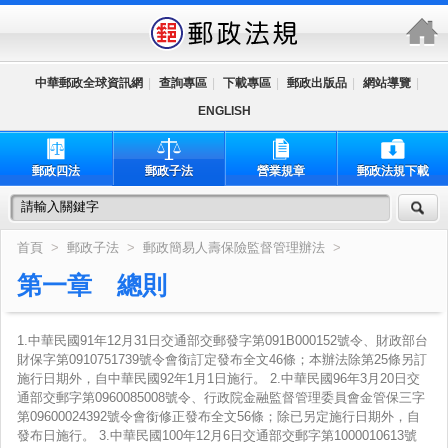
跳到主要內容區塊
中華郵政全球資訊網
|
查詢專區
|
下載專區
|
郵政出版品
|
網站導覽
|
ENGLISH
郵政四法
郵政子法
營業規章
郵政法規下載
首頁
>
郵政子法
>
郵政簡易人壽保險監督管理辦法
>
第一章 總則
1.中華民國91年12月31日交通部交郵發字第091B000152號令、財政部台
財保字第0910751739號令會銜訂定發布全文46條；本辦法除第25條另訂
施行日期外，自中華民國92年1月1日施行。 2.中華民國96年3月20日交
通部交郵字第0960085008號令、行政院金融監督管理委員會金管保三字
第09600024392號令會銜修正發布全文56條；除已另定施行日期外，自
發布日施行。 3.中華民國100年12月6日交通部交郵字第1000010613號