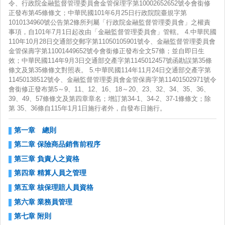
令、行政院金融監督管理委員會金管保理字第10002652652號令會銜修
正發布第45條條文；中華民國101年6月25日行政院院臺規字第
1010134960號公告第2條所列屬「行政院金融監督管理委員會」之權責
事項，自101年7月1日起改由「金融監督管理委員會」管轄。 4.中華民國
中華
110年10月28日交通部交郵字第11050105901號令、金融監督管理委員會
金管保壽字第11001449652號令會銜修正發布全文57條；並自即日生
效；中華民國114年9月3日交通部交產字第1145012457號函勘誤第35條
條文及第35條條文對照表。 5.中華民國114年11月24日交通部交產字第
11450138512號令、金融監督管理委員會金管保壽字第11401502971號令
會銜修正發布第5～9、11、12、16、18～20、23、32、34、35、36、
39、49、57條條文及第四章章名；增訂第34-1、34-2、37-1條條文；除
第 35、36條自115年1月1日施行者外，自發布日施行。
第一章 總則
第二章 保險商品銷售前程序
第三章 負責人之資格
第四章 精算人員之管理
第五章 核保理賠人員資格
第六章 業務員管理
第七章 附則