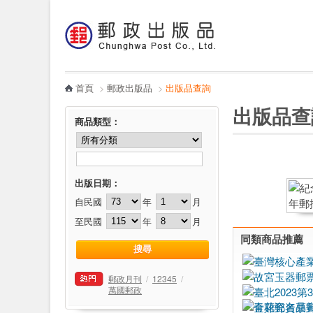
:::
跳到主要內容區塊
電子書
哪裡買
首頁
>
郵政出版品
>
出版品查詢
:::
:::
出版品查
商品類型
：
出版日期：
自民國
年
月
至民國
年
月
同類商品推薦
郵政月刊
/
12345
/
萬國郵政