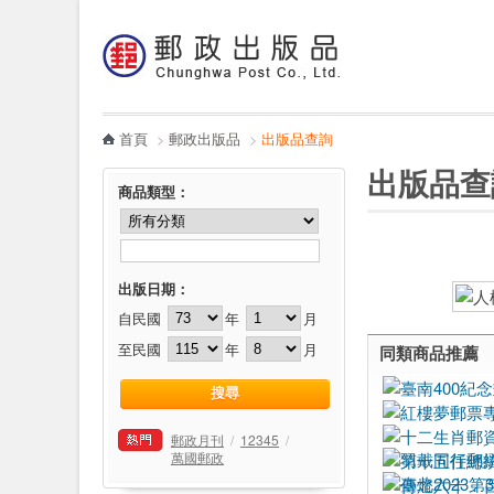
:::
跳到主要內容區塊
電子書
哪裡買
首頁
>
郵政出版品
>
出版品查詢
:::
:::
出版品查
商品類型
：
出版日期：
自民國
年
月
至民國
年
月
同類商品推薦
郵政月刊
/
12345
/
萬國郵政