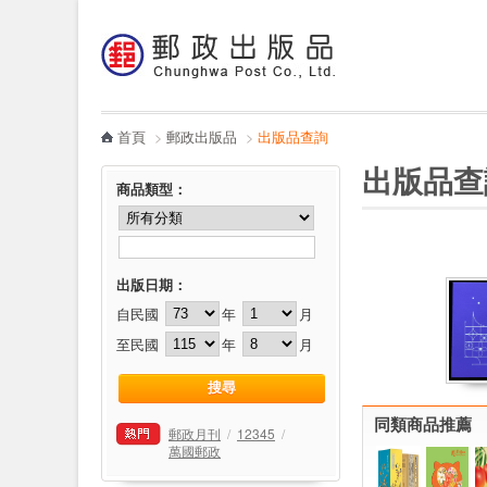
:::
跳到主要內容區塊
電子書
哪裡買
首頁
>
郵政出版品
>
出版品查詢
:::
:::
出版品查
商品類型
：
出版日期：
自民國
年
月
至民國
年
月
同類商品推薦
郵政月刊
/
12345
/
萬國郵政