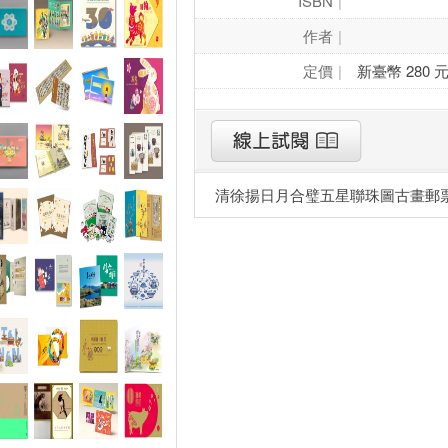
ISBN
作者
定價
新臺幣 280 
清徐揚日月合璧五星聯珠圖古畫郵票