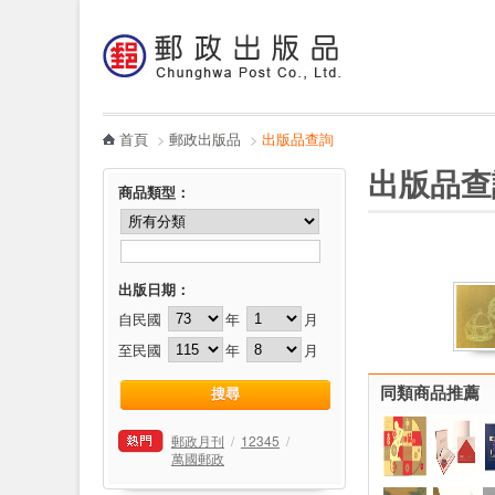
:::
跳到主要內容區塊
電子書
哪裡買
首頁
>
郵政出版品
>
出版品查詢
:::
:::
出版品查
商品類型
：
出版日期：
自民國
年
月
至民國
年
月
同類商品推薦
郵政月刊
/
12345
/
萬國郵政