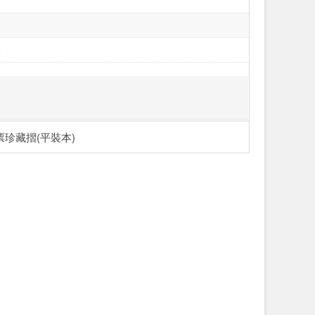
字
字
字
元
珍藏摺(平裝本)