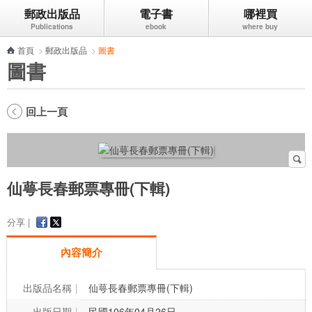
郵政出版品
電子書
哪裡買
跳到主要內容區塊
首頁
>
郵政出版品
>
圖書
圖書
回上一頁
仙萼長春郵票專冊(下輯)
分享 |
內容簡介
出版品名稱
仙萼長春郵票專冊(下輯)
出版日期
民國106年04月26日