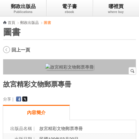
郵政出版品
電子書
哪裡買
跳到主要內容區塊
首頁
>
郵政出版品
>
圖書
圖書
回上一頁
故宮精彩文物郵票專冊
分享 |
內容簡介
出版品名稱
故宮精彩文物郵票專冊
出版日期
民國109年03月20日