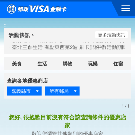
跳到主要內容區塊
新竹遠東巨城購物中心 2026巨城年中慶夏日BIG好刷(活動期間：
:::
臺北三創生活 有點東西第2波 刷卡郵好禮(活動期間：115/08/
桃園大江國際購物中心 好饗去大江檔期(活動期間：115/08/01
更多活動快訊
新竹遠東巨城購物中心 2026巨城年中慶夏日BIG好刷(活動期間：
臺北三創生活 有點東西第2波 刷卡郵好禮(活動期間：115/08/
桃園大江國際購物中心 好饗去大江檔期(活動期間：115/08/01
美食
生活
購物
玩樂
住宿
查詢各地優惠商店
嘉義縣市
所有郵局
1/1
您好, 很抱歉目前沒有符合該查詢條件的優惠店
家
歡迎您瀏覽其他類別的優惠店家