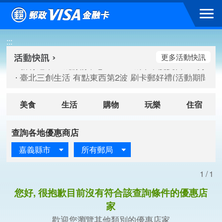
跳到主要內容區塊
新竹遠東巨城購物中心 2026巨城年中慶夏日BIG好刷(活動期間：
:::
臺北三創生活 有點東西第2波 刷卡郵好禮(活動期間：115/08/
桃園大江國際購物中心 好饗去大江檔期(活動期間：115/08/01
更多活動快訊
新竹遠東巨城購物中心 2026巨城年中慶夏日BIG好刷(活動期間：
臺北三創生活 有點東西第2波 刷卡郵好禮(活動期間：115/08/
桃園大江國際購物中心 好饗去大江檔期(活動期間：115/08/01
美食
生活
購物
玩樂
住宿
查詢各地優惠商店
嘉義縣市
所有郵局
1/1
您好, 很抱歉目前沒有符合該查詢條件的優惠店
家
歡迎您瀏覽其他類別的優惠店家