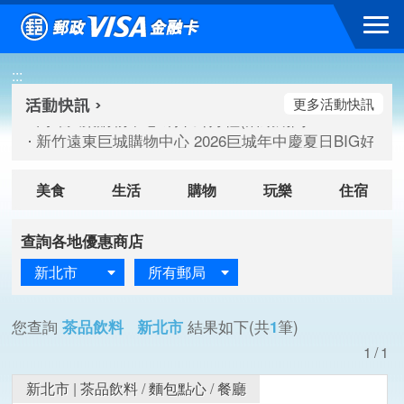
跳到主要內容區塊
高雄大樂購物中心 刷卡郵好禮(活動期間：115/08/07-115/
:::
新竹遠東巨城購物中心 2026巨城年中慶夏日BIG好刷(活動期間：
臺北三創生活 有點東西第2波 刷卡郵好禮(活動期間：115/08/
更多活動快訊
高雄大樂購物中心 刷卡郵好禮(活動期間：115/08/07-115/
新竹遠東巨城購物中心 2026巨城年中慶夏日BIG好刷(活動期間：
臺北三創生活 有點東西第2波 刷卡郵好禮(活動期間：115/08/
美食
生活
購物
玩樂
住宿
查詢各地優惠商店
新北市
所有郵局
您查詢
茶品飲料 新北市
結果如下(共
1
筆)
1/1
新北市
|
茶品飲料
/
麵包點心
/
餐廳