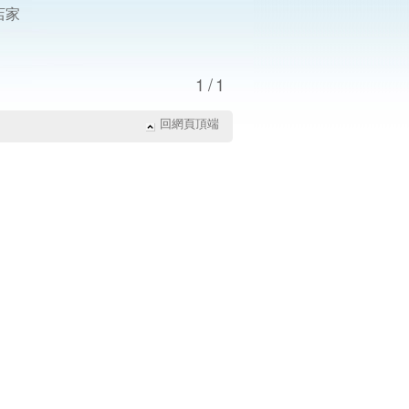
店家
1/1
回網頁頂端