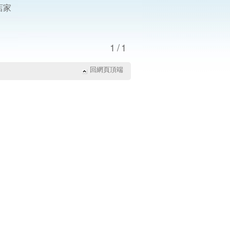
店家
1/1
回網頁頂端