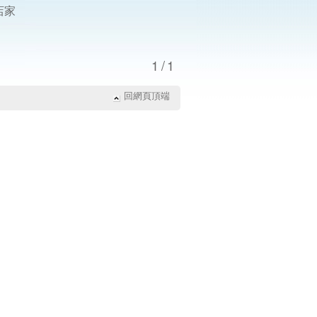
店家
1/1
回網頁頂端