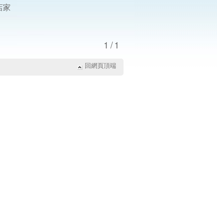
店家
1/1
回網頁頂端