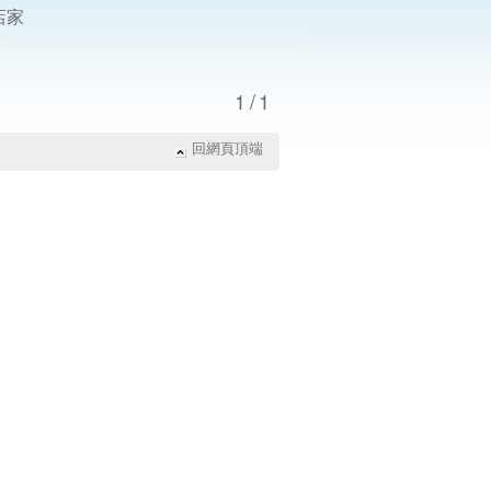
店家
1/1
回網頁頂端