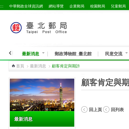
:::
中華郵政全球資訊網
網站導覽
企業郵局
校園郵局
兒童郵局
跳到主要內容區塊
最新消息
郵政博物館_臺北館
民意交流
首頁
>
最新消息
>
顧客肯定與期許
:::
:::
顧客肯定與
回上頁
回列表
最新消息