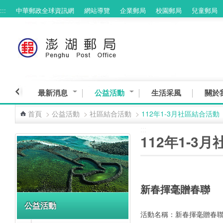
:::
中華郵政全球資訊網
網站導覽
企業郵局
校園郵局
兒童郵局
跳到主要內容區塊
最新消息
公益活動
生活采風
關於
首頁
>
公益活動
>
社區結合活動
>
112年1-3月社區結合活動
:::
:::
112年1-3
新春揮毫贈春聯
公益活動
活動名稱：新春揮毫贈春