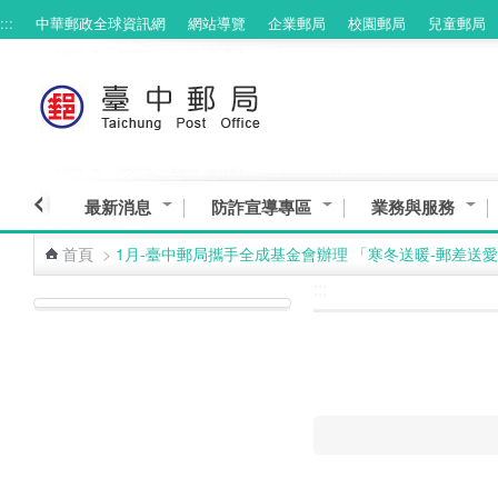
:::
中華郵政全球資訊網
網站導覽
企業郵局
校園郵局
兒童郵局
跳到主要內容區塊
最新消息
防詐宣導專區
業務與服務
首頁
>
1月-臺中郵局攜手全成基金會辦理 「寒冬送暖-郵差送
:::
:::