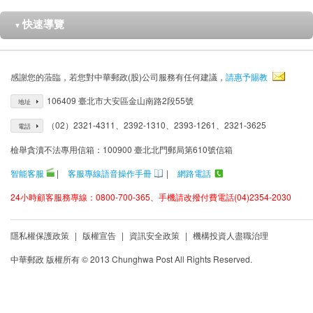
快速導覽
▼
感謝您的蒞臨，若您對中華郵政(股)公司服務有任何建議，
請惠予賜教
106409 臺北市大安區金山南路2段55號
地址
（02）2321-4311、2392-1310、2393-1261、2321-3625
電話
檢舉貪瀆不法專用信箱：100900 臺北北門郵局第610號信箱
智能客服
|
客服專線語音操作手冊
|
網路電話
24小時顧客服務專線：0800-700-365、手機請改撥付費電話(04)2354-2030
隱私權保護政策
|
版權宣告
|
資訊安全政策
|
機構投資人盡職治理
中華郵政 版權所有 © 2013 Chunghwa Post All Rights Reserved.