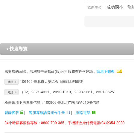
成功國小、龍
協辦單位
快速導覽
▼
感謝您的蒞臨，若您對中華郵政(股)公司服務有任何建議，
請惠予賜教
106409 臺北市大安區金山南路2段55號
地址
（02）2321-4311、2392-1310、2393-1261、2321-3625
電話
檢舉貪瀆不法專用信箱：100900 臺北北門郵局第610號信箱
智能客服
|
客服專線語音操作手冊
|
網路電話
24小時顧客服務專線：0800-700-365、手機請改撥付費電話(04)2354-2030