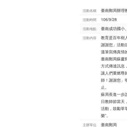
臺南郵局辦理
活動名稱
106/9/28
活動時間
臺南成功國小
活動地點
教育是百年樹
活動內容
謝謝您」活動
溫筆寫傳真情
臺南郵局蘇慶
方式傳達訊息
讓人們重燃尊
師！謝謝您」明
止。
蘇局長進一步
日教師節當天
活動，鼓勵莘
樂”。
臺南郵局
主辦單位