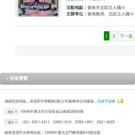
活動地點：
臺南市北區立人國小
主辦單位：
臺南郵局、北區立人國小
1
2
下一頁
快速導覽
▼
感謝您的蒞臨，若您對中華郵政(股)公司服務有任何建議，
請惠予賜教
106409 臺北市大安區金山南路2段55號
地址
（02）2321-4311、2392-1310、2393-1261、2321-3625
電話
檢舉貪瀆不法專用信箱：100900 臺北北門郵局第610號信箱