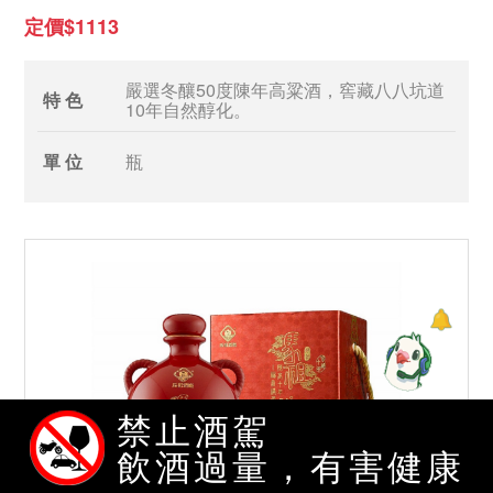
定價$1113
嚴選冬釀50度陳年高粱酒，窖藏八八坑道
特 色
10年自然醇化。
單 位
瓶
禁止酒駕
飲酒過量，有害健康