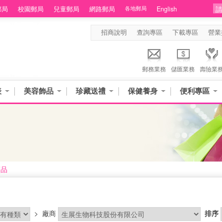
郵局
校園郵局
兒童郵局
網路郵局
各地郵局
English
招商說明
查詢專區
下載專區
營業
郵務業務
儲匯業務
壽險業
表
美容飾品
珍藏送禮
保健養身
便利專區
商品
>
廠商
排序