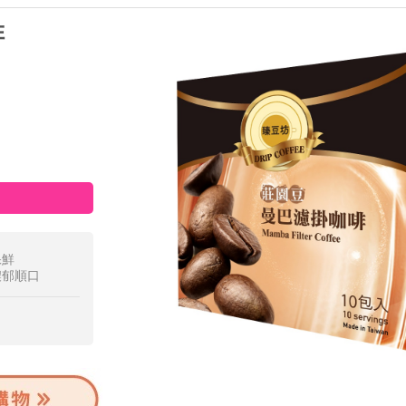
啡
保鮮
濃郁順口