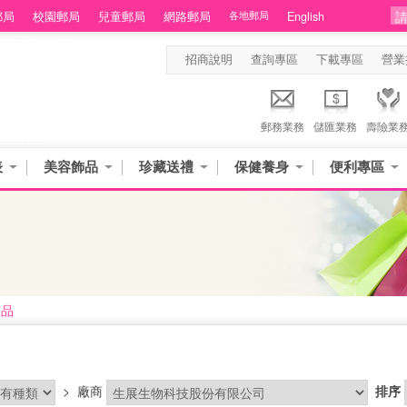
郵局
校園郵局
兒童郵局
網路郵局
各地郵局
English
招商說明
查詢專區
下載專區
營業
郵務業務
儲匯業務
壽險業
表
美容飾品
珍藏送禮
保健養身
便利專區
商品
>
廠商
排序