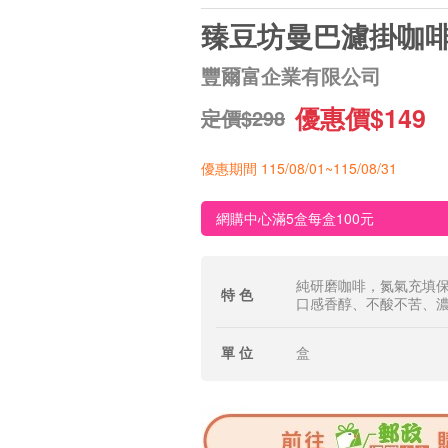
臻豆坊曼巴濾掛咖
豐爾富企業有限公司
優惠價$149
定價$298
優惠期間 115/08/01~115/08/31
網購中心滿5盒每盒100元
純研磨咖啡，氮氣充填
特 色
口感香醇、不酸不苦、
單 位
盒