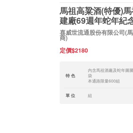
馬祖高粱酒(特優)
建廠69週年蛇年紀
喜威世流通股份有限公司(
商)
定價$2180
內含馬祖酒廠及蛇年圖
特 色
袋
本通路限量600組
單 位
組