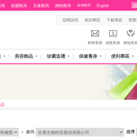
郵局
校園郵局
兒童郵局
網路郵局
各地郵局
English
招商說明
查詢專區
下載專區
營業
郵務業務
儲匯業務
壽險業
表
美容飾品
珍藏送禮
保健養身
便利專區
商品
>
廠商
排序