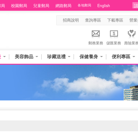
郵局
校園郵局
兒童郵局
網路郵局
各地郵局
English
招商說明
查詢專區
下載專區
營業
郵務業務
儲匯業務
壽險業
表
美容飾品
珍藏送禮
保健養身
便利專區
品