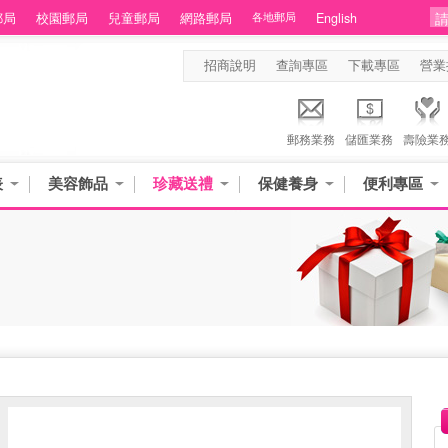
郵局
校園郵局
兒童郵局
網路郵局
各地郵局
English
招商說明
查詢專區
下載專區
營業
郵務業務
儲匯業務
壽險業
表
美容飾品
珍藏送禮
保健養身
便利專區