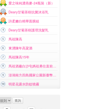
愛之味純濃燕麥-24瓶裝（新）
Deary甘菊茶樹抗菌沐浴乳
詩柔嫩白精華面膜組
Deary甘菊茶樹護理洗髮乳
馬祖陳高
東湧陳年高粱酒
馬祖陳高15年
馬祖酒廠白沙屯媽祖勇往直前紀念酒
澎湖南方四島國家公園新臺幣硬幣組合
明星花露水防蚊噴霧