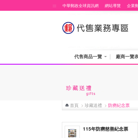
跳到主要內容區塊
:::
中華郵政全球資訊網
網站導覽
企業
代售商品一覽
廠商一覽
首頁
>
珍藏送禮
>
防癆紀念票
:::
115年防癆慈善紀念票