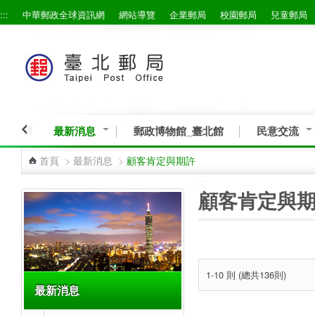
:::
中華郵政全球資訊網
網站導覽
企業郵局
校園郵局
兒童郵局
跳到主要內容區塊
最新消息
郵政博物館_臺北館
民意交流
首頁
>
最新消息
>
顧客肯定與期許
:::
:::
顧客肯定與
1-10 則 (總共136則)
最新消息