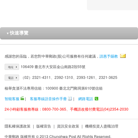
快速導覽
▼
感謝您的蒞臨，若您對中華郵政(股)公司服務有任何建議，
請惠予賜教
106409 臺北市大安區金山南路2段55號
地址
（02）2321-4311、2392-1310、2393-1261、2321-3625
電話
檢舉貪瀆不法專用信箱：100900 臺北北門郵局第610號信箱
智能客服
|
客服專線語音操作手冊
|
網路電話
24小時顧客服務專線：0800-700-365、手機請改撥付費電話(04)2354-2030
隱私權保護政策
|
版權宣告
|
資訊安全政策
|
機構投資人盡職治理
中華郵政 版權所有 © 2013 Chunghwa Post All Rights Reserved.