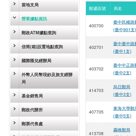
當地支局
郵遞區號
局名
營業據點資訊
臺中民權路
400700
(臺中901支
郵政ATM據點查詢
臺中臺中路
信筒(箱)設置地點查詢
402701
(臺中1支)
國際匯兌經辦局
臺中中正路
403702
(臺中2支)
外幣人民幣現鈔及旅支經辦
局
烏日郵局
414703
(臺中3支)
基金銷售局
東海大學郵
郵政代辦所
407705
(臺中5支)
郵票代售處
霧峰郵局
413708