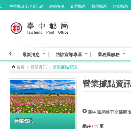
:::
中華郵政全球資訊網
網站導覽
企業郵局
校園郵局
兒童郵局
跳到主要內容區塊
最新消息
防詐宣導專區
業務與服務
首頁
>
營業資訊
>
營業據點資訊
:::
:::
營業據點資
臺中郵局轄下全部縣
營業資訊
總共
113
筆