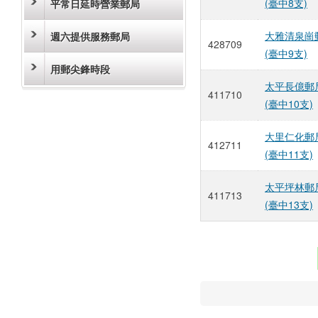
(臺中8支)
平常日延時營業郵局
大雅清泉崗
週六提供服務郵局
428709
(臺中9支)
用郵尖鋒時段
太平長億郵
411710
(臺中10支)
大里仁化郵
412711
(臺中11支)
太平坪林郵
411713
(臺中13支)