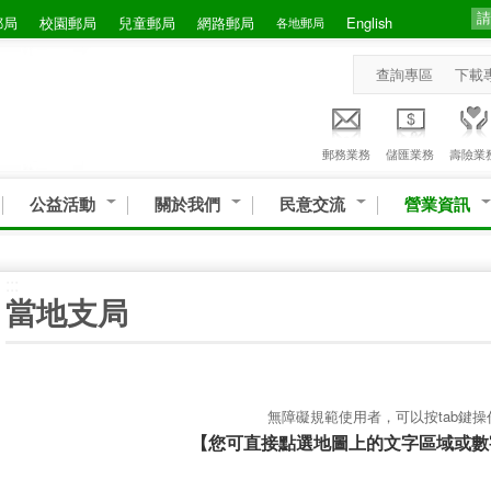
郵局
校園郵局
兒童郵局
網路郵局
English
各地郵局
查詢專區
下載
郵務業務
儲匯業務
壽險業
公益活動
關於我們
民意交流
營業資訊
:::
當地支局
無障礙規範使用者，可以按tab鍵操
【您可直接點選地圖上的文字區域或數