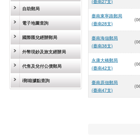
(臺南27支)
自助郵局
臺南東寧路郵局
(0
電子地圖查詢
(臺南28支)
國際匯兌經辦郵局
臺南海佃郵局
(0
(臺南38支)
外幣現鈔及旅支經辦局
永康大橋郵局
(0
代售及兌付公債郵局
(臺南42支)
i郵箱據點查詢
臺南原佃郵局
(0
(臺南47支)