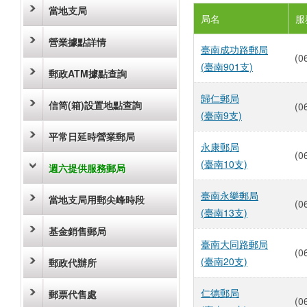
當地支局
局名
服
營業據點詳情
臺南成功路郵局
(0
(臺南901支)
郵政ATM據點查詢
歸仁郵局
信筒(箱)設置地點查詢
(0
(臺南9支)
平常日延時營業郵局
永康郵局
(0
(臺南10支)
週六提供服務郵局
臺南永樂郵局
當地支局用郵尖峰時段
(0
(臺南13支)
基金銷售郵局
臺南大同路郵局
(0
(臺南20支)
郵政代辦所
仁德郵局
郵票代售處
(0