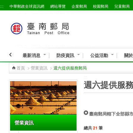
:::
中華郵政全球資訊網
網站導覽
企業郵局
校園郵局
兒童郵局
跳到主要內容區塊
最新消息
防疫資訊
公益活動
關於
首頁
>
營業資訊
>
週六提供服務郵局
:::
:::
週六提供服
臺南郵局轄下全部縣
營業資訊
總共
21
筆