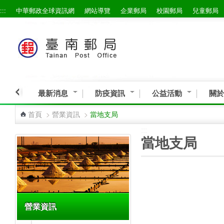
:::
中華郵政全球資訊網
網站導覽
企業郵局
校園郵局
兒童郵局
跳到主要內容區塊
最新消息
防疫資訊
公益活動
關於
首頁
>
營業資訊
>
當地支局
:::
:::
當地支局
營業資訊