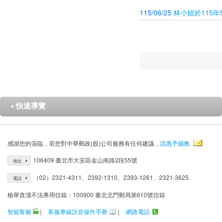
115/06/25
林小姐於115
快速導覽
▼
感謝您的蒞臨，若您對中華郵政(股)公司服務有任何建議，
請惠予賜教
106409 臺北市大安區金山南路2段55號
地址
（02）2321-4311、2392-1310、2393-1261、2321-3625
電話
檢舉貪瀆不法專用信箱：100900 臺北北門郵局第610號信箱
智能客服
|
客服專線語音操作手冊
|
網路電話