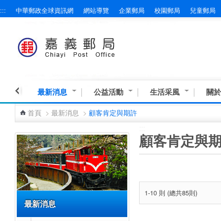
:::
中華郵政全球資訊網
網站導覽
企業郵局
校園郵局
兒童郵局
跳到主要內容區塊
最新消息
公益活動
生活采風
關於
首頁
>
最新消息
>
顧客肯定與期許
:::
:::
顧客肯定與
1-10 則 (總共85則)
最新消息