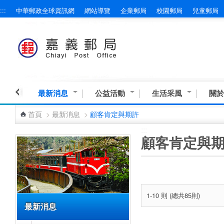
:::
中華郵政全球資訊網
網站導覽
企業郵局
校園郵局
兒童郵局
跳到主要內容區塊
最新消息
公益活動
生活采風
關於
首頁
>
最新消息
>
顧客肯定與期許
:::
:::
顧客肯定與
1-10 則 (總共85則)
最新消息