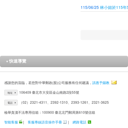
115/06/25
林小姐於115
快速導覽
▼
感謝您的蒞臨，若您對中華郵政(股)公司服務有任何建議，
請惠予賜教
106409 臺北市大安區金山南路2段55號
地址
（02）2321-4311、2392-1310、2393-1261、2321-3625
電話
檢舉貪瀆不法專用信箱：100900 臺北北門郵局第610號信箱
智能客服
|
客服專線語音操作手冊
|
網路電話