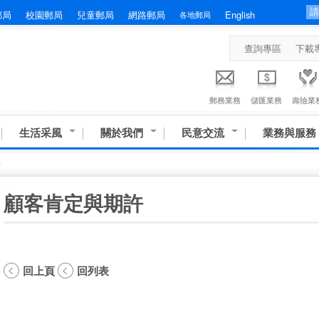
郵局
校園郵局
兒童郵局
網路郵局
English
各地郵局
查詢專區
下載
郵務業務
儲匯業務
壽險業
生活采風
關於我們
民意交流
業務與服務
許
:::
顧客肯定與期許
回上頁
回列表