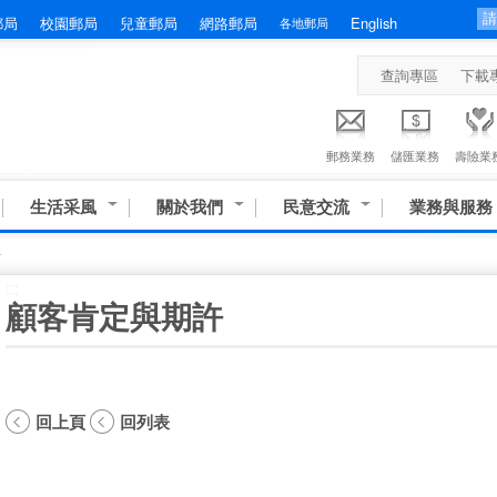
郵局
校園郵局
兒童郵局
網路郵局
English
各地郵局
查詢專區
下載
郵務業務
儲匯業務
壽險業
生活采風
關於我們
民意交流
業務與服務
許
:::
顧客肯定與期許
回上頁
回列表