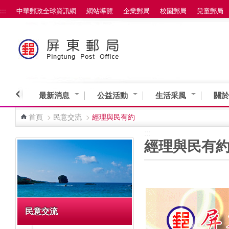
:::
中華郵政全球資訊網
網站導覽
企業郵局
校園郵局
兒童郵局
跳到主要內容區塊
最新消息
公益活動
生活采風
關於
首頁
>
民意交流
>
經理與民有約
:::
:::
經理與民有
民意交流