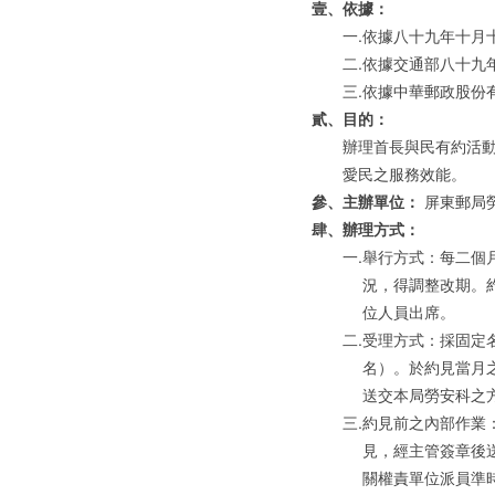
壹、
依據：
一.
依據八十九年十月
二.
依據交通部八十九
三.
依據中華郵政股份
貳、
目的：
辦理首長與民有約活
愛民之服務效能。
參、
主辦單位：
屏東郵局勞
肆、
辦理方式：
一.
舉行方式：每二個
況，得調整改期。
位人員出席。
二.
受理方式：採固定
名）。於約見當月
送交本局勞安科之
三.
約見前之內部作業
見，經主管簽章後
關權責單位派員準