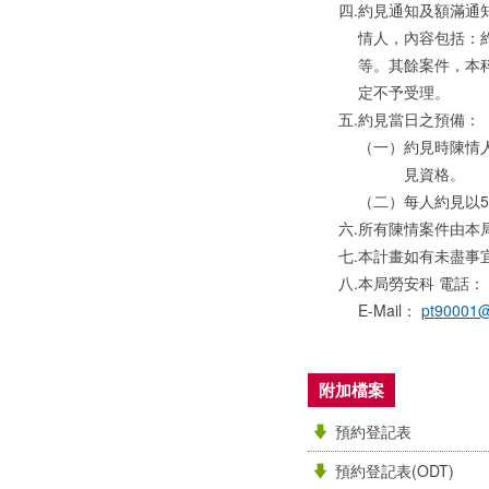
四.
約見通知及額滿通
情人，內容包括：
等。其餘案件，本
定不予受理。
五.
約見當日之預備：
（一）
約見時陳情
見資格。
（二）
每人約見以5
六.
所有陳情案件由本
七.
本計畫如有未盡事
八.
本局勞安科 電話：（0
E-Mail：
pt90001@
附加檔案
預約登記表
預約登記表(ODT)