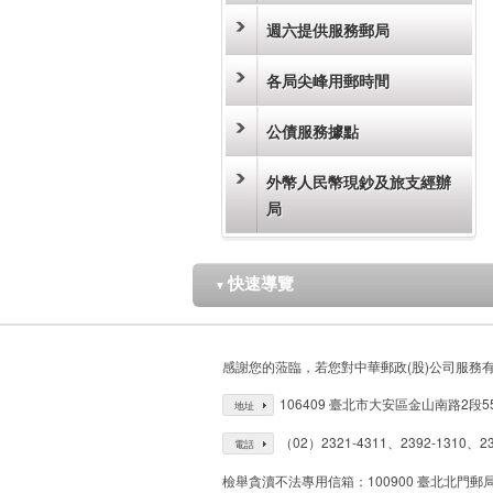
週六提供服務郵局
各局尖峰用郵時間
公債服務據點
外幣人民幣現鈔及旅支經辦
局
快速導覽
▼
感謝您的蒞臨，若您對中華郵政(股)公司服務
106409 臺北市大安區金山南路2段5
地址
（02）2321-4311、2392-1310、23
電話
檢舉貪瀆不法專用信箱：100900 臺北北門郵