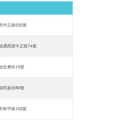
中正路532號‎
鎮通西里中正路74號‎
忠勇街15號‎
民族街86號‎
和平路102號‎