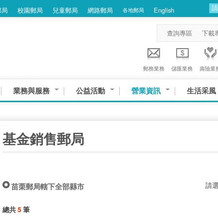
郵局
校園郵局
兒童郵局
網路郵局
English
各地郵局
查詢專區
下載
郵務業務
儲匯業務
壽險業
業務與服務
公益活動
營業資訊
生活采風
:::
基金銷售郵局
請
苗栗郵局轄下全部縣市
總共
5
筆