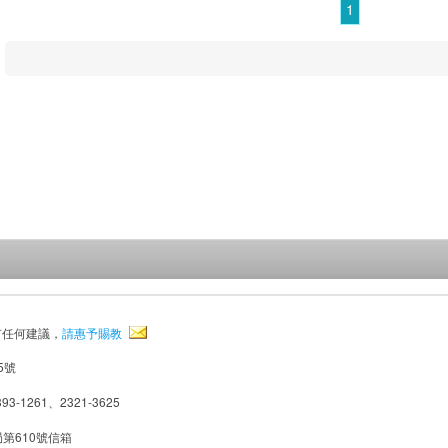
1
有任何建議，
請惠予賜教
5號
93-1261、2321-3625
局第610號信箱