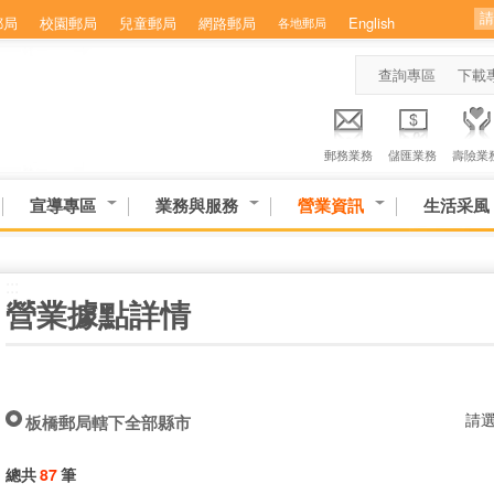
郵局
校園郵局
兒童郵局
網路郵局
English
各地郵局
查詢專區
下載
郵務業務
儲匯業務
壽險業
宣導專區
業務與服務
營業資訊
生活采風
:::
營業據點詳情
請
板橋郵局轄下全部縣市
總共
87
筆