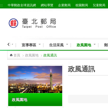
:::
中華郵政全球資訊網
網站導覽
企業郵局
校園郵局
兒童郵局
跳到主要內容區塊
益活動
宣導專區
生活采風
政風園地
郵
首頁
>
政風園地
>
政風通訊
:::
:::
政風通訊
政風園地