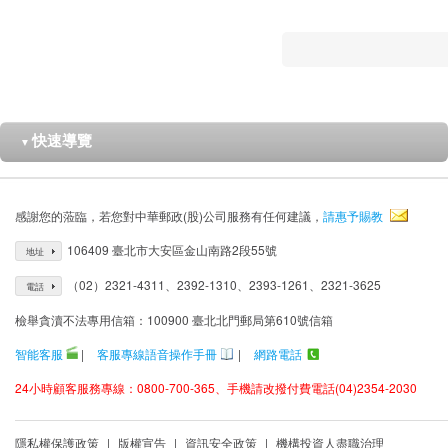
快速導覽
▼
感謝您的蒞臨，若您對中華郵政(股)公司服務有任何建議，
請惠予賜教
106409 臺北市大安區金山南路2段55號
地址
（02）2321-4311、2392-1310、2393-1261、2321-3625
電話
檢舉貪瀆不法專用信箱：100900 臺北北門郵局第610號信箱
智能客服
|
客服專線語音操作手冊
|
網路電話
24小時顧客服務專線：0800-700-365、手機請改撥付費電話(04)2354-2030
隱私權保護政策
|
版權宣告
|
資訊安全政策
|
機構投資人盡職治理