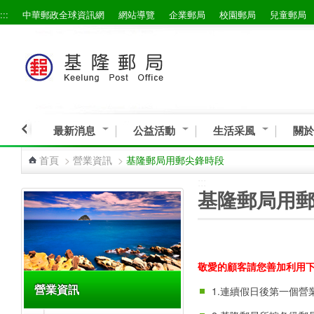
:::
中華郵政全球資訊網
網站導覽
企業郵局
校園郵局
兒童郵局
跳到主要內容區塊
最新消息
公益活動
生活采風
關於
首頁
>
營業資訊
>
基隆郵局用郵尖鋒時段
:::
:::
基隆郵局用
敬愛的顧客請您善加利用
營業資訊
1.連續假日後第一個營