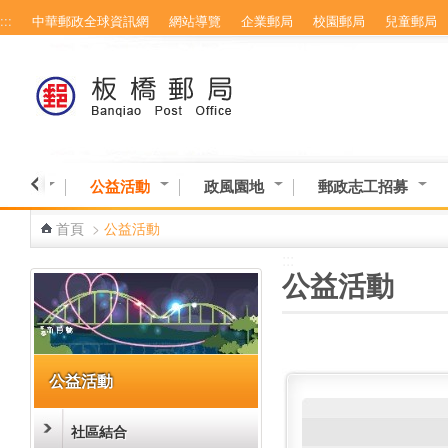
:::
中華郵政全球資訊網
網站導覽
企業郵局
校園郵局
兒童郵局
跳到主要內容區塊
意交流
公益活動
政風園地
郵政志工招募
首頁
>
公益活動
:::
:::
公益活動
公益活動
社區結合