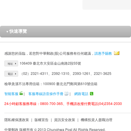
快速導覽
▼
感謝您的蒞臨，若您對中華郵政(股)公司服務有任何建議，
請惠予賜教
106409 臺北市大安區金山南路2段55號
地址
（02）2321-4311、2392-1310、2393-1261、2321-3625
電話
檢舉貪瀆不法專用信箱：100900 臺北北門郵局第610號信箱
智能客服
|
客服專線語音操作手冊
|
網路電話
24小時顧客服務專線：0800-700-365、手機請改撥付費電話(04)2354-2030
隱私權保護政策
|
版權宣告
|
資訊安全政策
|
機構投資人盡職治理
中華郵政 版權所有 © 2013 Chunghwa Post All Rights Reserved.