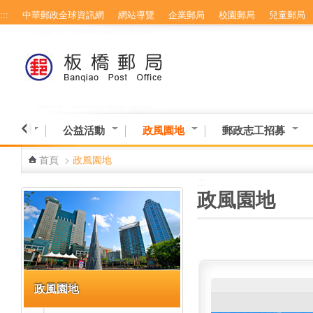
:::
中華郵政全球資訊網
網站導覽
企業郵局
校園郵局
兒童郵局
跳到主要內容區塊
意交流
公益活動
政風園地
郵政志工招募
首頁
>
政風園地
:::
:::
政風園地
政風園地