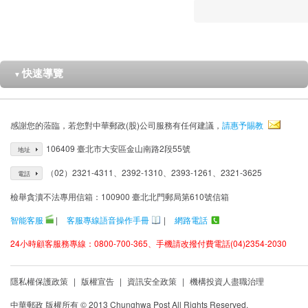
快速導覽
▼
感謝您的蒞臨，若您對中華郵政(股)公司服務有任何建議，
請惠予賜教
106409 臺北市大安區金山南路2段55號
地址
（02）2321-4311、2392-1310、2393-1261、2321-3625
電話
檢舉貪瀆不法專用信箱：100900 臺北北門郵局第610號信箱
智能客服
|
客服專線語音操作手冊
|
網路電話
24小時顧客服務專線：0800-700-365、手機請改撥付費電話(04)2354-2030
隱私權保護政策
|
版權宣告
|
資訊安全政策
|
機構投資人盡職治理
中華郵政 版權所有 © 2013 Chunghwa Post All Rights Reserved.