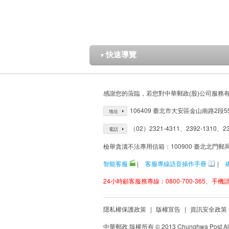
快速導覽
▼
感謝您的蒞臨，若您對中華郵政(股)公司服務
106409 臺北市大安區金山南路2段5
地址
（02）2321-4311、2392-1310、23
電話
檢舉貪瀆不法專用信箱：100900 臺北北門郵
智能客服
|
客服專線語音操作手冊
|
24小時顧客服務專線：0800-700-365、手機請改
隱私權保護政策
|
版權宣告
|
資訊安全政策
中華郵政 版權所有 © 2013 Chunghwa Post All 