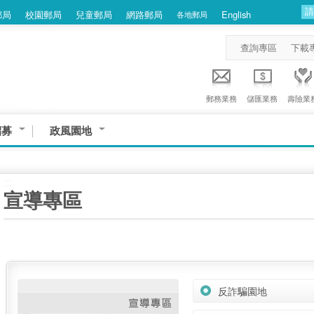
郵局
校園郵局
兒童郵局
網路郵局
English
各地郵局
查詢專區
下載
郵務業務
儲匯業務
壽險業
招募
政風園地
:::
宣導專區
反詐騙園地