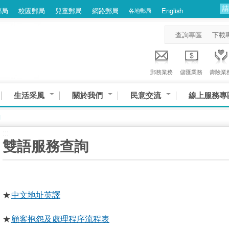
郵局
校園郵局
兒童郵局
網路郵局
English
各地郵局
查詢專區
下載
郵務業務
儲匯業務
壽險業
生活采風
關於我們
民意交流
線上服務專
詢
:::
雙語服務查詢
★
中文地址英譯
★
顧客抱怨及處理程序流程表