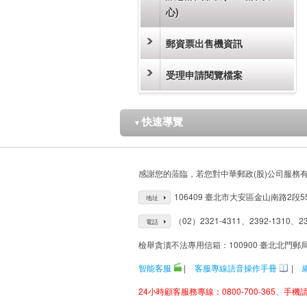
心)
郵資票出售機資訊
受理申請閱覽檔案
快速導覽
▼
感謝您的蒞臨，若您對中華郵政(股)公司服務
106409 臺北市大安區金山南路2段5
地址
（02）2321-4311、2392-1310、23
電話
檢舉貪瀆不法專用信箱：100900 臺北北門郵
智能客服
|
客服專線語音操作手冊
|
24小時顧客服務專線：0800-700-365、手機請改