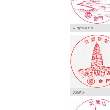
金門古寧頭斷崖
文臺寶塔