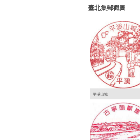
臺北集郵戳圖
平溪山城