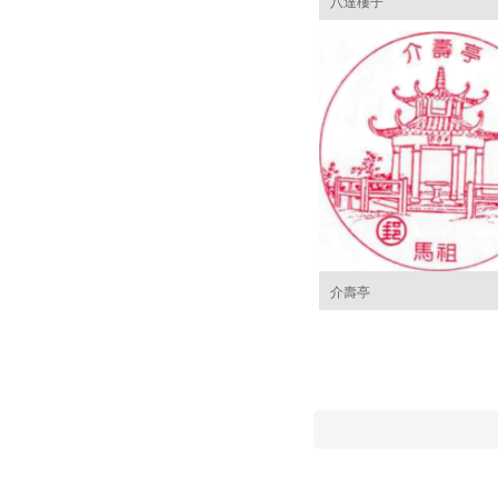
八達樓子
介壽亭