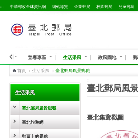
:::
中華郵政全球資訊網
網站導覽
企業郵局
校園郵局
兒童郵局
跳到主要內容區塊
益活動
宣導專區
生活采風
政風園地
郵
首頁
>
生活采風
>
臺北郵局風景郵戳
:::
:::
臺北郵局風
生活采風
臺北郵局風景郵戳
臺北集郵戳圖
臺北旅遊網
郵票上的景點