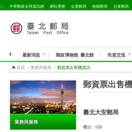
:::
中華郵政全球資訊網
網站導覽
企業郵局
校園郵局
兒童郵局
跳到主要內容區塊
最新消息
郵政博物館_臺北館
民意交流
首頁
>
業務與服務
>
郵資票出售機資訊
:::
:::
郵資票出售
臺北大安郵局
業務與服務
機台: 103