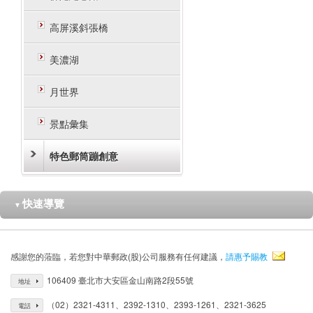
高屏溪斜張橋
美濃湖
月世界
景點彙集
特色郵筒蹦創意
快速導覽
▼
感謝您的蒞臨，若您對中華郵政(股)公司服務有任何建議，
請惠予賜教
106409 臺北市大安區金山南路2段55號
地址
（02）2321-4311、2392-1310、2393-1261、2321-3625
電話