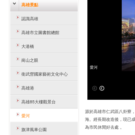
高雄景點
認識高雄
高雄市立圖書館總館
大港橋
崗山之眼
愛河
愛河
衛武營國家藝術文化中心
高雄港
高雄85大樓觀景台
源於高雄市仁武區八卦寮
愛河
海。經長期改造後，現已
為市民休閒好去處 。
旗津風車公園