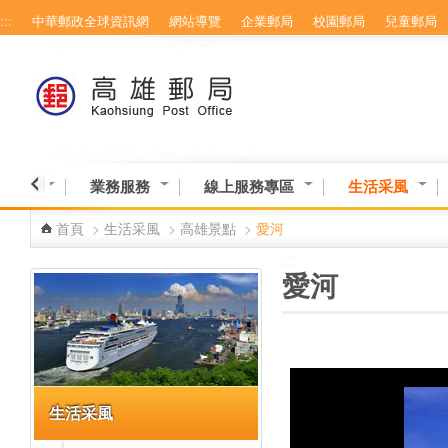
:::
中華郵政全球資訊網
網站導覽
企業郵局
校園郵局
兒童郵局
跳到主要內容區塊
業資訊
業務服務
線上服務專區
生活采風
首頁
>
生活采風
>
高雄景點
>
愛河
:::
:::
愛河
生活采風