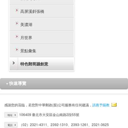
高屏溪斜張橋
美濃湖
月世界
景點彙集
特色郵筒蹦創意
快速導覽
▼
感謝您的蒞臨，若您對中華郵政(股)公司服務有任何建議，
請惠予賜教
106409 臺北市大安區金山南路2段55號
地址
（02）2321-4311、2392-1310、2393-1261、2321-3625
電話