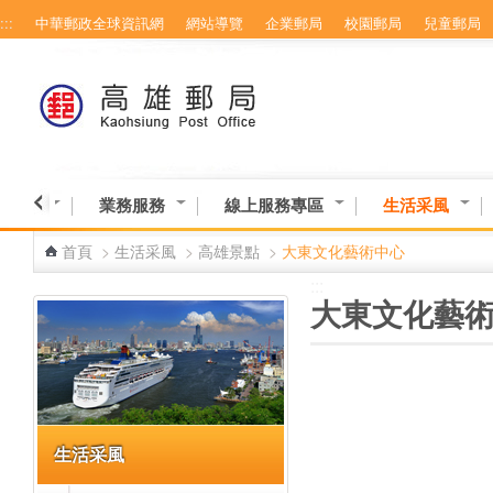
:::
中華郵政全球資訊網
網站導覽
企業郵局
校園郵局
兒童郵局
跳到主要內容區塊
業資訊
業務服務
線上服務專區
生活采風
首頁
>
生活采風
>
高雄景點
>
大東文化藝術中心
:::
:::
大東文化藝
生活采風